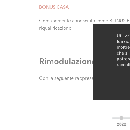
BONUS CASA
Comunemente conosciuto come BONUS RISTRU
riqualificazione.
Utiliz
funzio
inoltre
che si
potreb
Rimodulazione delle quo
raccolt
Con la seguente rappresentazione si intende