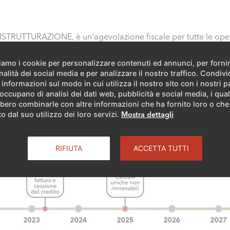
TTURAZIONE, è un'agevolazione fiscale per tutte le opere di
ziamo i cookie per personalizzare contenuti ed annunci, per forni
nalità dei social media e per analizzare il nostro traffico. Condiv
 informazioni sul modo in cui utilizza il nostro sito con i nostri p
 occupano di analisi dei dati web, pubblicità e social media, i qual
bero combinarle con altre informazioni che ha fornito loro o ch
te delle agevolazioni fiscali
o dal suo utilizzo dei loro servizi.
Mostra dettagli
 schematizzare la variazione delle quote delle agevolazioni fi
RIFIUTA
ACCETTA TUTTI