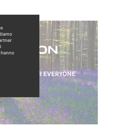
re
idiamo
artner
i
e hanno