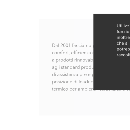
Utiliz
funzio
inoltre
che si
Dal 2001 facciamo parte di Ariston 
potreb
comfort, efficienza energetica e rispe
raccolt
a prodotti rinnovabili ad alta efficienz
agli standard produttivi più avanzati 
di assistenza pre e post-vendita. Il 
posizione di leadership nel mercato 
termico per ambienti residenziali e 