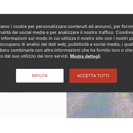
ziamo i cookie per personalizzare contenuti ed annunci, per forni
nalità dei social media e per analizzare il nostro traffico. Condiv
 informazioni sul modo in cui utilizza il nostro sito con i nostri p
 occupano di analisi dei dati web, pubblicità e social media, i qual
Group, sinonimo di
bero combinarle con altre informazioni che ha fornito loro o ch
tto dell’ambiente, grazie
o dal suo utilizzo dei loro servizi.
Mostra dettagli
a, stabilimenti allineati
e un eccellente servizio
RIFIUTA
ACCETTA TUTTI
Gruppo ha oggi una
globale del comfort
commerciali.