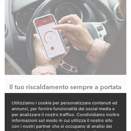
Il tuo riscaldamento sempre a portata
di mano con REMOCON NET
Utilizziamo i cookie per personalizzare contenuti ed
annunci, per fornire funzionalità dei social media e
Non sarebbe bello se potessi impostare la
per analizzare il nostro traffico. Condividiamo inoltre
temperatura ambiente ideale con il semplice tocco
informazioni sul modo in cui utilizza il nostro sito
di un pulsante prima di tornare a casa? Con l'app
con i nostri partner che si occupano di analisi dei