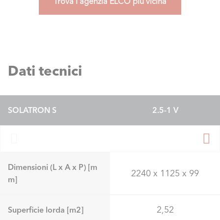
Trova l'agenzia ELCO più vicina
Dati tecnici
SOLATRON S
2.5-1 V
Dimensioni (L x A x P) [m
2240 x 1125 x 99
m]
2,52
Superficie lorda [m2]