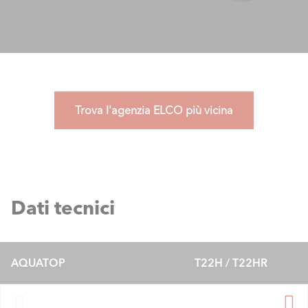
Trova l'agenzia ELCO più vicina
Dati tecnici
AQUATOP
T22H / T22HR