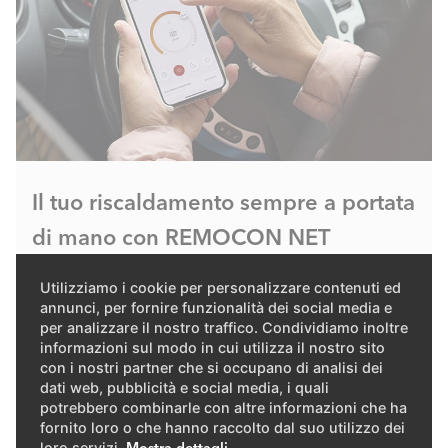
Il tuo riscaldamento sempre a portata
di mano con REMOCON NET
Non sarebbe bello se potessi impostare la
Utilizziamo i cookie per personalizzare contenuti ed
temperatura ambiente ideale con il semplice tocco
annunci, per fornire funzionalità dei social media e
per analizzare il nostro traffico. Condividiamo inoltre
di un pulsante prima di tornare a casa? Con l'app
informazioni sul modo in cui utilizza il nostro sito
ELCO REMOCON NET per il tuo smartphone, puoi
con i nostri partner che si occupano di analisi dei
controllare il tuo sistema di riscaldamento sempre e
dati web, pubblicità e social media, i quali
ovunque. Regola le impostazioni per un consumo
potrebbero combinarle con altre informazioni che ha
fornito loro o che hanno raccolto dal suo utilizzo dei
energetico ottimale e la riduzione dei costi.
loro servizi.
Mostra dettagli