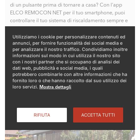
di un pulsante prima di tornare a casa? Con l'app
ELCO REMOCON NET per il tuo smartphone, puoi
controllare il tuo sistema di riscaldamento sempre e
ovunque. Regola le impostazioni per un consumo
energetico ottimale e la riduzione dei costi.
Utilizziamo i cookie per personalizzare contenuti ed
annunci, per fornire funzionalità dei social media e
per analizzare il nostro traffico. Condividiamo inoltre
ULTERIORI INFORMAZIONI SU REMOCON NET
informazioni sul modo in cui utilizza il nostro sito
con i nostri partner che si occupano di analisi dei
dati web, pubblicità e social media, i quali
potrebbero combinarle con altre informazioni che ha
fornito loro o che hanno raccolto dal suo utilizzo dei
loro servizi.
Mostra dettagli
RIFIUTA
ACCETTA TUTTI