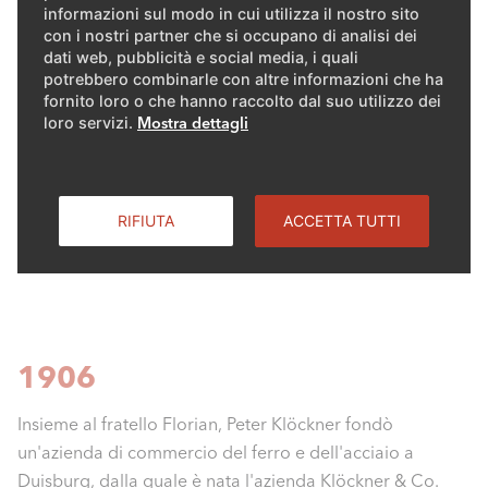
informazioni sul modo in cui utilizza il nostro sito
con i nostri partner che si occupano di analisi dei
dati web, pubblicità e social media, i quali
Le pietre miliari della nostra
potrebbero combinarle con altre informazioni che ha
fornito loro o che hanno raccolto dal suo utilizzo dei
Storia
loro servizi.
Mostra dettagli
1906-
1950-
197
RIFIUTA
ACCETTA TUTTI
1945
1969
198
1906
Insieme al fratello Florian, Peter Klöckner fondò
un'azienda di commercio del ferro e dell'acciaio a
Duisburg, dalla quale è nata l'azienda Klöckner & Co.