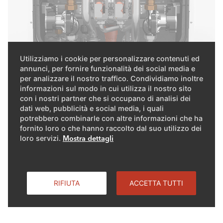
Utilizziamo i cookie per personalizzare contenuti ed
annunci, per fornire funzionalità dei social media e
per analizzare il nostro traffico. Condividiamo inoltre
informazioni sul modo in cui utilizza il nostro sito
con i nostri partner che si occupano di analisi dei
Integrando i componenti principali nella caldaia, come la
dati web, pubblicità e social media, i quali
pompa e le valvole di non ritorno, i tempi di
potrebbero combinarle con altre informazioni che ha
installazione, i costi e lo spazio richiesto sono tutti
fornito loro o che hanno raccolto dal suo utilizzo dei
notevolmente ridotti. Grazie alla nuova HMI (Human
loro servizi.
Mostra dettagli
Machine Interface) e a un'ampia gamma di accessori,
installazioni e messe in servizio rapide diventano molto
semplici. Con la nostra soluzione a zaino, le caldaie
RIFIUTA
ACCETTA TUTTI
singole sono già dotate di collettore a bassa perdita di
carico o scambiatore di calore a piastre.