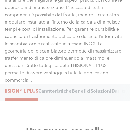
ma anche per migliorare gli aspetti pratici, così come le
operazioni di manutenzione. L'accesso di tutti i
componenti è possibile dal fronte, mentre il circolatore
modulare installato all'interno della caldaia diminuisce
tempi e costi di installazione. Per garantire durabilità e
capacità di trasferimento del calore durante l'intera vita
lo scambiatore è realizzato in acciaio INOX. La
geometria dello scambiatore permette di massimizzare il
trasferimento di calore diminuendo al massimo le
emissioni. Sotto tutti gli aspetti THISION® L PLUS
permette di avere vantaggi in tutte le applicazioni
commerciali.
Internal
THISION® L PLUS
Caratteristiche
Benefici
Soluzioni
Dati tec
Navigation