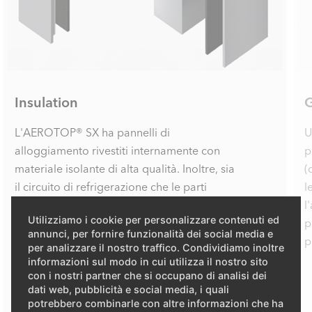
Insulation
G
L'AEROTOP® SX ha pannelli di
U
alloggiamento rivestiti internamente con
p
materiale isolante di alta qualità. Inoltre, sia
(
il circuito di refrigerazione che le parti
l
idrauliche sono avvolti separatamente da un
l
Utilizziamo i cookie per personalizzare contenuti ed
involucro di assorbimento acustico. Ciò
p
annunci, per fornire funzionalità dei social media e
riduce al minimo le emissioni sonore del
p
per analizzare il nostro traffico. Condividiamo inoltre
compressore.
informazioni sul modo in cui utilizza il nostro sito
con i nostri partner che si occupano di analisi dei
dati web, pubblicità e social media, i quali
potrebbero combinarle con altre informazioni che ha