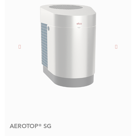
Integrazione fotovoltaica
Aumento del volume del sistema per richieste di
integrazione fotovoltaica o Smart Grid
Volume di sistema
Volume di sistema/energia per interruzioni del fornitore
di energia
Fonti di calore alternative
Integrazione di generatori di calore aggiuntivi, come
caldaie, solare termico, ecc.
AEROTOP® SG
Disaccoppiamento