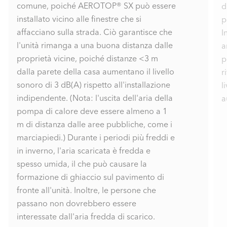
W]
comune, poiché AEROTOP® SX può essere
d
installato vicino alle finestre che si
p
affacciano sulla strada. Ciò garantisce che
I
Dimensioni del regolatore
Potenza termica minima
l'unità rimanga a una buona distanza dalle
a
3,43
(A35/W18, EN14511) [k
proprietà vicine, poiché distanze <3 m
p
W]
dalla parete della casa aumentano il livello
r
sonoro di 3 dB(A) rispetto all'installazione
l
EER (A35/W18, EN1451
4,35
indipendente. (Nota: l'uscita dell'aria della
a
1)
pompa di calore deve essere almeno a 1
m di distanza dalle aree pubbliche, come i
Livello massimo di potenz
marciapiedi.) Durante i periodi più freddi e
50
a sonora (Lwa) [dB(A)]
in inverno, l'aria scaricata è fredda e
spesso umida, il che può causare la
formazione di ghiaccio sul pavimento di
Livello di potenza sonora
50
fronte all'unità. Inoltre, le persone che
(ErP) [dB(A)]
passano non dovrebbero essere
interessate dall'aria fredda di scarico.
240
Peso [kg]