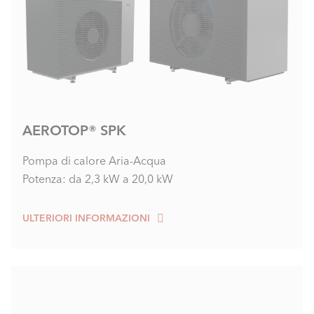
Motivi per installare un
serbatoio tampone (buffer)
Ottimizzazione
AEROTOP® SPK
Ottimizzazione del tempo di funzionamento, in
particolare per pompe di calore non modulanti
Pompa di calore Aria-Acqua
Potenza: da 2,3 kW a 20,0 kW
Sbrinamento
ULTERIORI INFORMAZIONI
Fornire un volume d'acqua aggiuntivo per lo
sbrinamento delle pompe di calore aria/acqua