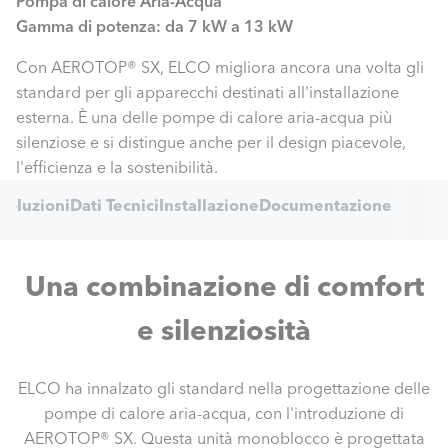
Pompa di calore Aria-Acqua
Gamma di potenza: da 7 kW a 13 kW
Con AEROTOP® SX, ELCO migliora ancora una volta gli
standard per gli apparecchi destinati all'installazione
esterna. È una delle pompe di calore aria-acqua più
silenziose e si distingue anche per il design piacevole,
l'efficienza e la sostenibilità.
Internal
Soluzioni
Dati Tecnici
Installazione
Documentazione
Navigation
Una combinazione di comfort
e silenziosità
ELCO ha innalzato gli standard nella progettazione delle
pompe di calore aria-acqua, con l'introduzione di
AEROTOP® SX. Questa unità monoblocco è progettata