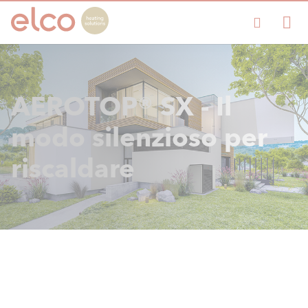
AEROTOP® SX - Il
modo silenzioso per
riscaldare