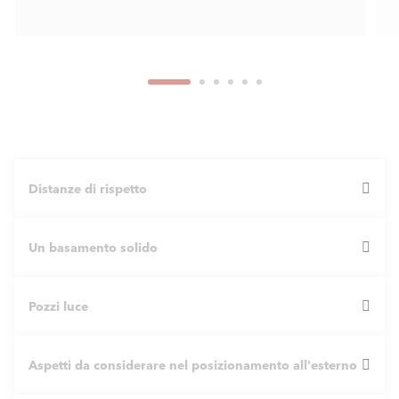
*** ai sensi della Direttiva 2010/30/UE e del regolamento
(UE) n. 811/2013
Classe energetica riscaldamento - spettro dell'etichetta:
Distanze di rispetto
di prodotto -> A+++ ÷ D; di sistema -> A+++ ÷ G
Un basamento solido
Pozzi luce
Le pompe di calore richiedono una solida base e sono
solitamente montate su una superficie intera o a fasce.
Quando si progetta la base, considerare un'adeguata
Aspetti da considerare nel posizionamento all'esterno
A causa del refrigerante utilizzato, AEROTOP® SX deve
altezza dal suolo (ad esempio 150-200 mm) per
mantenere distanze minime dai pozzi di luce o da altre