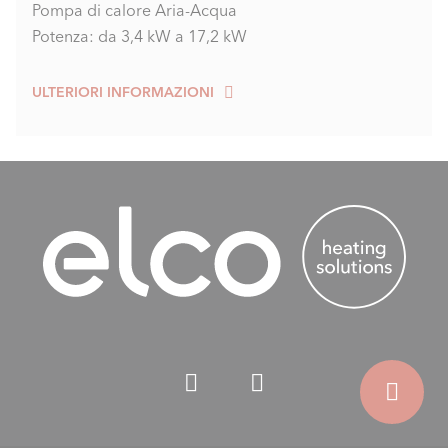
Pompa di calore Aria-Acqua
Disaccoppiamento idraulico del generatore e del
Potenza: da 3,4 kW a 17,2 kW
dissipatore di calore
ULTERIORI INFORMAZIONI