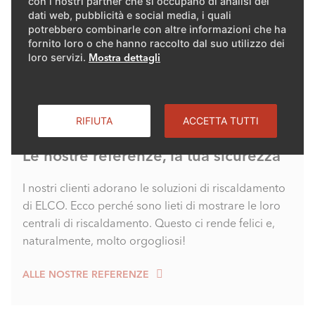
con i nostri partner che si occupano di analisi dei
dati web, pubblicità e social media, i quali
potrebbero combinarle con altre informazioni che ha
fornito loro o che hanno raccolto dal suo utilizzo dei
loro servizi.
Mostra dettagli
RIFIUTA
ACCETTA TUTTI
Le nostre referenze, la tua sicurezza
I nostri clienti adorano le soluzioni di riscaldamento
di ELCO. Ecco perché sono lieti di mostrare le loro
centrali di riscaldamento. Questo ci rende felici e,
naturalmente, molto orgogliosi!
ALLE NOSTRE REFERENZE